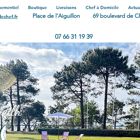
nementiel
Boutique
Livraisons
Chef à Domicile
Actua
Place de l'Aiguillon
69 boulevard de C
echef.fr
07 66 31 19 39
eilh