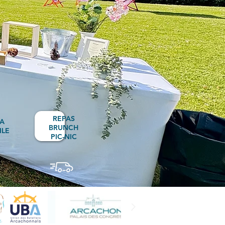
REPAS
 A
BRUNCH
ILE
PIC-NIC