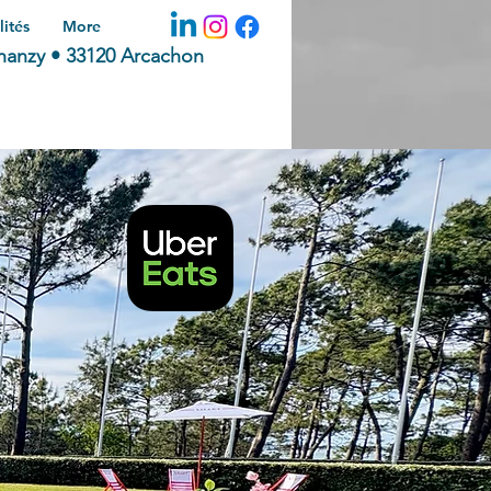
lités
More
hanzy • 33120 Arcachon