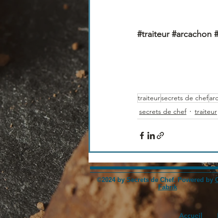
#traiteur
#arcachon
traiteur
secrets de chef
ar
secrets de chef
traiteur
©2024 by Secrets de Chef. Powered by
Fabrik
Accueil