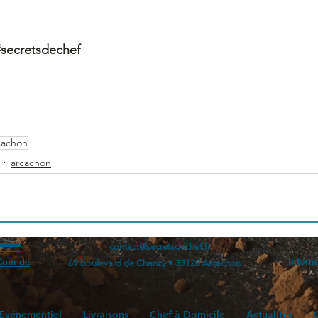
#secretsdechef
cachon
arcachon
contact@secretsdechef.fr
Inform
Com de
69 boulevard de Chanzy • 33120 Arcachon
Evénementiel
Livraisons
Chef à Domicile
Actualités