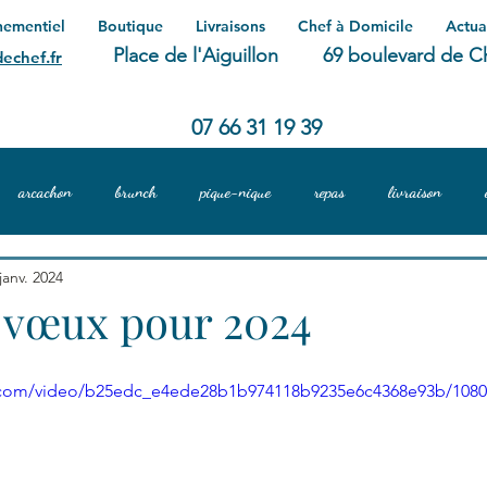
nementiel
Boutique
Livraisons
Chef à Domicile
Actua
Place de l'Aiguillon
69 boulevard de C
echef.fr
07 66 31 19 39
arcachon
brunch
pique-nique
repas
livraison
janv. 2024
 vœux pour 2024
ic.com/video/b25edc_e4ede28b1b974118b9235e6c4368e93b/108