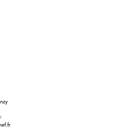
nzy
r
ef.fr