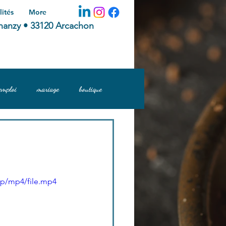
lités
More
hanzy • 33120 Arcachon
emploi
mariage
boutique
0p/mp4/file.mp4