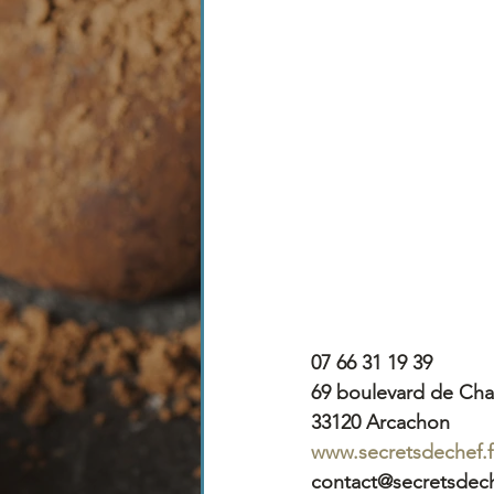
07 66 31 19 39
69 boulevard de Cha
33120 Arcachon
www.secretsdechef.f
c
ontact@secretsdech