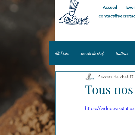
Accueil
Evé
contact@secretsd
All Posts
secrets de chef
traiteur
Secrets de chef
17 
burger
Tous nos
https://video.wixstat